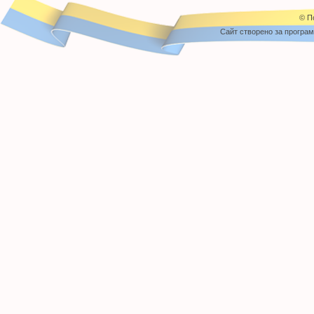
© П
Cайт створено за програ