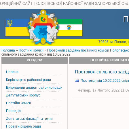
ОФІЦІЙНИЙ САЙТ ПОЛОГІВСЬКОЇ РАЙОННОЇ РАДИ ЗАПОРІЗЬКОЇ ОБ
П
70608, м. Пологи, 
Головна
»
Постiйнi комiсiї
»
Протоколи засідань постійних комісій Пологівськ
спільного засідання комісій від 10.02.2022
РОЗДІЛИ
ПОСТІЙНА КОМІСІЯ З
Протокол спільного засід
Новини
Керiвництво районної ради
Протокол від 10.02.2022 спіл
Виконавчий апарат районної ради
Четвер, 17 Лютого 2022 11:07
Депутатський корпус
Постiйнi комiсiї
Президія
Депутатські фракції та групи
Проєкти рішень ради