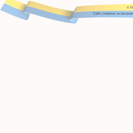
© П
Cайт створено за програ