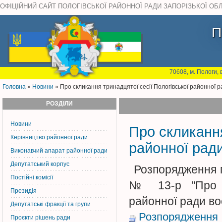
ОФІЦІЙНИЙ САЙТ ПОЛОГІВСЬКОЇ РАЙОННОЇ РАДИ ЗАПОРІЗЬКОЇ ОБ
П
70608, м. Пологи, 
Головна
»
Новини
» Про скликання тринадцятої сесії Пологівської районної 
РОЗДІЛИ
Новини
Про скликання
Керiвництво районної ради
районної рад
Виконавчий апарат районної ради
Депутатський корпус
Розпорядження г
Постiйнi комiсiї
№ 13-р "Про ск
Президія
районної ради во
Депутатські фракції та групи
Розпорядження 
Проєкти рішень ради