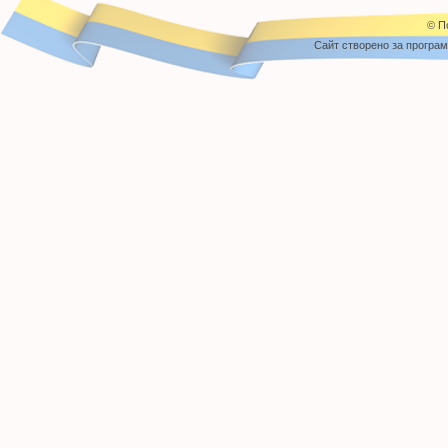
© П
Cайт створено за програ