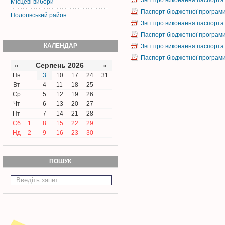
Звіт про виконання паспорта
Місцеві вибори
Паспорт бюджетної програми 
Пологівський район
Звіт про виконання паспорта
Паспорт бюджетної програми 
КАЛЕНДАР
Звіт про виконання паспорта
Паспорт бюджетної програми 
«
Серпень 2026
»
Пн
3
10
17
24
31
Вт
4
11
18
25
Ср
5
12
19
26
Чт
6
13
20
27
Пт
7
14
21
28
Сб
1
8
15
22
29
Нд
2
9
16
23
30
ПОШУК