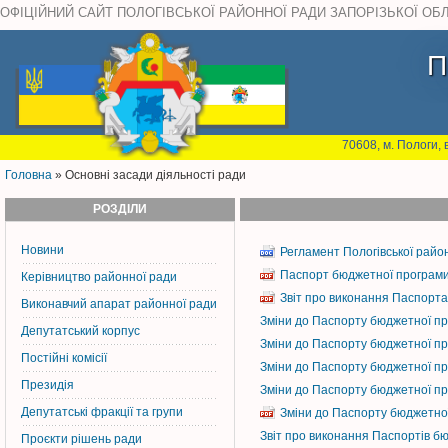
ОФІЦІЙНИЙ САЙТ ПОЛОГІВСЬКОЇ РАЙОННОЇ РАДИ ЗАПОРІЗЬКОЇ ОБ
П
70608, м. Пологи, 
Головна
» Основні засади діяльності ради
РОЗДІЛИ
Новини
Регламент Пологівської район
Паспорт бюджетної програми 
Керiвництво районної ради
Звіт про виконання Паспорта
Виконавчий апарат районної ради
Зміни до Паспорту бюджетної пр
Депутатський корпус
Зміни до Паспорту бюджетної пр
Постiйнi комiсiї
Зміни до Паспорту бюджетної пр
Президія
Зміни до Паспорту бюджетної пр
Депутатські фракції та групи
Зміни до Паспорту бюджетної
Звіт про виконання Паспортів бю
Проєкти рішень ради