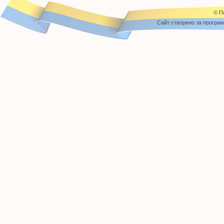
© П
Cайт створено за програ