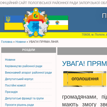
ОФІЦІЙНИЙ САЙТ ПОЛОГІВСЬКОЇ РАЙОННОЇ РАДИ ЗАПОРІЗЬКОЇ ОБ
П
70608, м. Пологи, 
Головна
»
Новини
» УВАГА! ПРЯМА ЛІНІЯ.
РОЗДІЛИ
Новини
УВАГА! ПРЯМ
Керiвництво районної ради
Виконавчий апарат районної ради
Депутатський корпус
Постiйнi комiсiї
Президія
громадянами, пі
Депутатські фракції та групи
мають змогу зве
Проєкти рішень ради