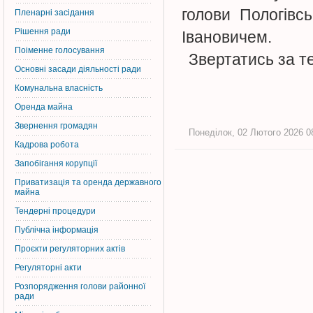
голови Пологівс
Пленарні засідання
Рішення ради
Івановичем.
Поіменне голосування
Звертатись за т
Основні засади діяльності ради
Комунальна власність
Оренда майна
Звернення громадян
Понеділок, 02 Лютого 2026 08
Кадрова робота
Запобігання корупції
Приватизація та оренда державного
майна
Тендерні процедури
Публічна інформація
Проєкти регуляторних актів
Регуляторні акти
Розпорядження голови районної
ради