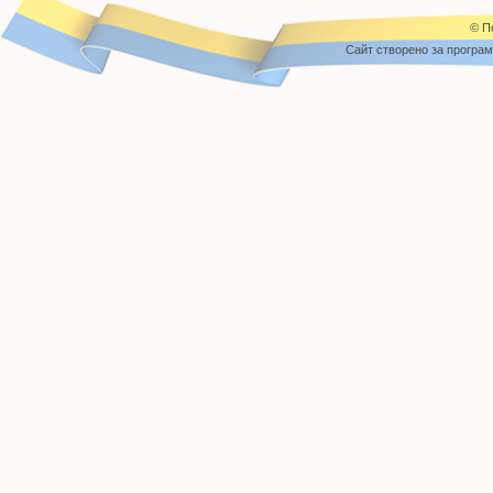
© П
Cайт створено за програ