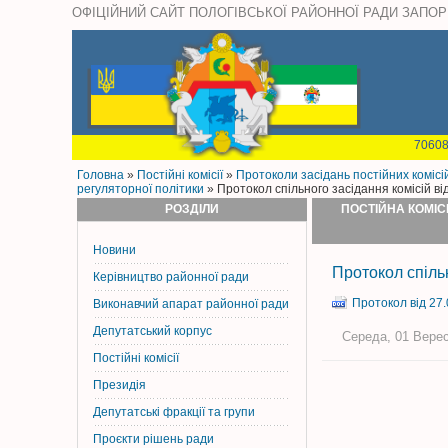
ОФІЦІЙНИЙ САЙТ ПОЛОГІВСЬКОЇ РАЙОННОЇ РАДИ ЗАПОР
70608
Головна
»
Постiйнi комiсiї
»
Протоколи засідань постійних комісі
регуляторної політики
» Протокол спільного засідання комісій ві
РОЗДІЛИ
ПОСТІЙНА КОМІС
Новини
Протокол спільн
Керiвництво районної ради
Протокол від 27.
Виконавчий апарат районної ради
Депутатський корпус
Середа, 01 Верес
Постiйнi комiсiї
Президія
Депутатські фракції та групи
Проєкти рішень ради