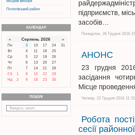
Місцеві вибори
райдержадмініс
Пологівський район
підприємств, місь
засобів…
КАЛЕНДАР
Понеділок, 26 Грудня 2016 15
«
Серпень 2026
»
Пн
3
10
17
24
31
Вт
4
11
18
25
АНОНС
Ср
5
12
19
26
Чт
6
13
20
27
23 грудня 201
Пт
7
14
21
28
Сб
1
8
15
22
29
засідання чотир
Нд
2
9
16
23
30
Місце проведення
ПОШУК
Четвер, 22 Грудня 2016 11:31
Робота пості
сесії районно