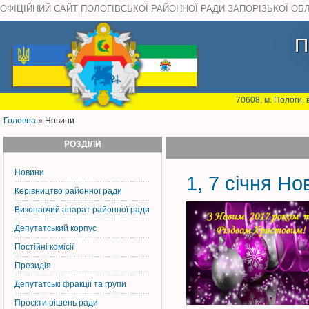
ОФІЦІЙНИЙ САЙТ ПОЛОГІВСЬКОЇ РАЙОННОЇ РАДИ ЗАПОРІЗЬКОЇ ОБ
П
70608, м. Пологи, 
Головна
» Новини
РОЗДІЛИ
Новини
1, 7 січня Но
Керiвництво районної ради
Виконавчий апарат районної ради
Депутатський корпус
Постiйнi комiсiї
Президія
Депутатські фракції та групи
Проєкти рішень ради