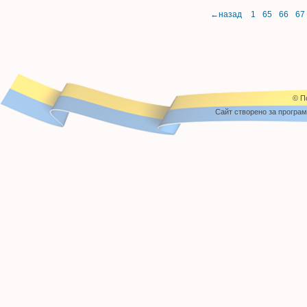
←назад
1
65
66
67
© П
Cайт створено за програ