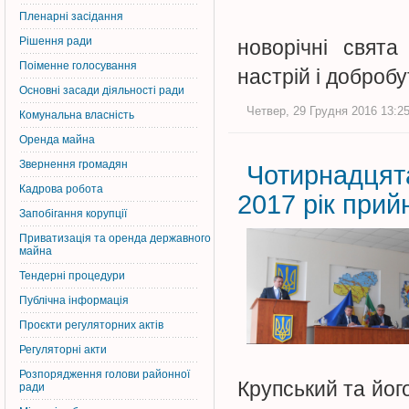
Пленарні засідання
Рішення ради
новорічні свят
Поіменне голосування
настрій і доброб
Основні засади діяльності ради
Четвер, 29 Грудня 2016 13:25
Комунальна власність
Оренда майна
Звернення громадян
Чотирнадцят
Кадрова робота
2017 рік прий
Запобігання корупції
Приватизація та оренда державного
майна
Тендерні процедури
Публічна інформація
Проєкти регуляторних актів
Регуляторні акти
Розпорядження голови районної
Крупський та його
ради