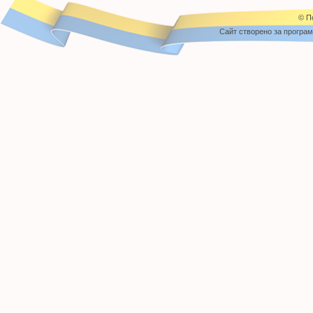
© П
Cайт створено за програ