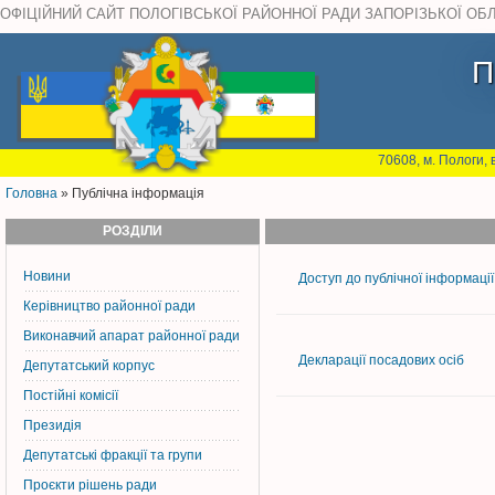
ОФІЦІЙНИЙ САЙТ ПОЛОГІВСЬКОЇ РАЙОННОЇ РАДИ ЗАПОРІЗЬКОЇ ОБ
П
70608, м. Пологи, 
Головна
» Публічна інформація
РОЗДІЛИ
Новини
Доступ до публічної інформації
Керiвництво районної ради
Виконавчий апарат районної ради
Декларації посадових осіб
Депутатський корпус
Постiйнi комiсiї
Президія
Депутатські фракції та групи
Проєкти рішень ради