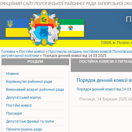
ОФІЦІЙНИЙ САЙТ ПОЛОГІВСЬКОЇ РАЙОННОЇ РАДИ ЗАПОРІЗЬКОЇ ОБ
П
70608, м. Пологи, 
Головна
»
Постiйнi комiсiї
»
Протоколи засідань постійних комісій Пологівськ
регуляторної політики
» Порядок денний комісії від 14.03.2025
РОЗДІЛИ
ПОСТІЙНА КОМІСІЯ З ПИТАН
Новини
Порядок денний комісії в
Керiвництво районної ради
Порядок денний комісії від 14.03
Виконавчий апарат районної ради
Депутатський корпус
П'ятниця, 14 Березня 2025 14
Постiйнi комiсiї
Президія
Депутатські фракції та групи
Проєкти рішень ради