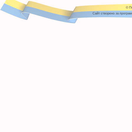
© П
Cайт створено за програ