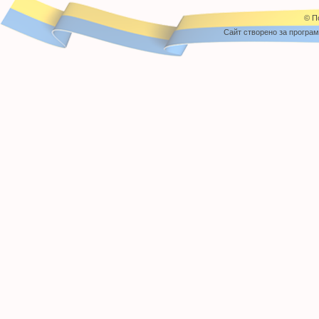
© П
Cайт створено за програ