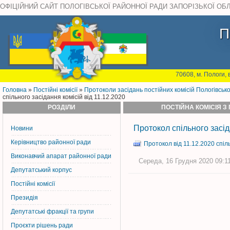
ОФІЦІЙНИЙ САЙТ ПОЛОГІВСЬКОЇ РАЙОННОЇ РАДИ ЗАПОРІЗЬКОЇ ОБ
П
70608, м. Пологи, 
Головна
»
Постiйнi комiсiї
»
Протоколи засідань постійних комісій Пологівськ
спільного засідання комісій від 11.12.2020
РОЗДІЛИ
ПОСТІЙНА КОМІСІЯ З
Протокол спільного засід
Новини
Керiвництво районної ради
Протокол від 11.12.2020 спіл
Виконавчий апарат районної ради
Середа, 16 Грудня 2020 09:11
Депутатський корпус
Постiйнi комiсiї
Президія
Депутатські фракції та групи
Проєкти рішень ради