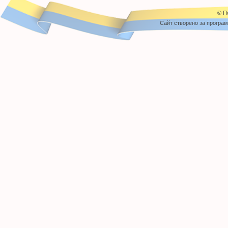
© П
Cайт створено за програ