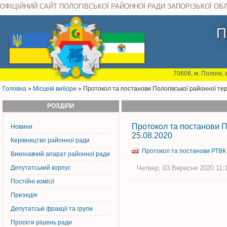
ОФІЦІЙНИЙ САЙТ ПОЛОГІВСЬКОЇ РАЙОННОЇ РАДИ ЗАПОРІЗЬКОЇ ОБ
П
70608, м. Пологи, 
Головна
»
Місцеві вибори
» Протокол та постанови Пологівської районної тери
РОЗДІЛИ
Протокол та постанови По
Новини
25.08.2020
Керiвництво районної ради
Протокол та постанови РТВК в
Виконавчий апарат районної ради
Депутатський корпус
Четвер, 03 Вересня 2020 11:1
Постiйнi комiсiї
Президія
Депутатські фракції та групи
Проєкти рішень ради