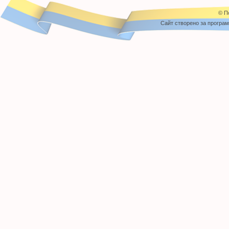
© П
Cайт створено за програ