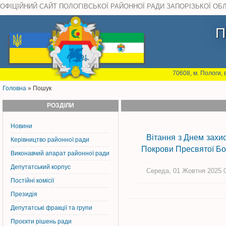
ОФІЦІЙНИЙ САЙТ ПОЛОГІВСЬКОЇ РАЙОННОЇ РАДИ ЗАПОРІЗЬКОЇ ОБ
П
70608, м. Пологи, 
Головна
» Пошук
РОЗДІЛИ
Новини
Вітання з Днем захис
Керiвництво районної ради
Покрови Пресвятої Бо
Виконавчий апарат районної ради
Депутатський корпус
Середа, 01 Жовтня 2025 0
Постiйнi комiсiї
Президія
Депутатські фракції та групи
Проєкти рішень ради