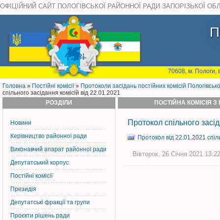
ОФІЦІЙНИЙ САЙТ ПОЛОГІВСЬКОЇ РАЙОННОЇ РАДИ ЗАПОРІЗЬКОЇ ОБ
П
70608, м. Пологи, 
Головна
»
Постiйнi комiсiї
»
Протоколи засідань постійних комісій Пологівськ
спільного засідання комісій від 22.01.2021
РОЗДІЛИ
ПОСТІЙНА КОМІСІЯ З
Протокол спільного засід
Новини
Керiвництво районної ради
Протокол від 22.01.2021 спіл
Виконавчий апарат районної ради
Вівторок, 26 Січня 2021 13:22
Депутатський корпус
Постiйнi комiсiї
Президія
Депутатські фракції та групи
Проєкти рішень ради