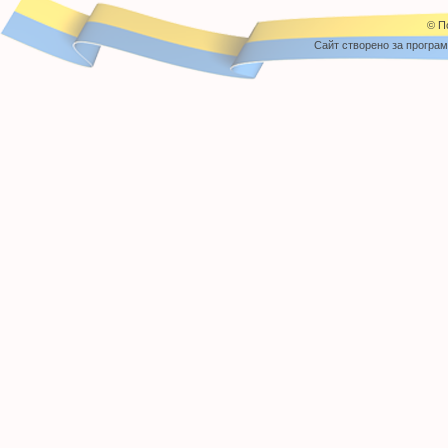
© П
Cайт створено за програ