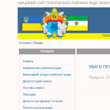
ОФІЦІЙНИЙ САЙТ ПОЛОГІВСЬКОЇ РАЙОННОЇ РАДИ ЗАПОР
70608
Головна
» Пошук
РОЗДІЛИ
Новини
УВАГА! ПР
Керiвництво районної ради
Виконавчий апарат районної ради
Понеділок, 02
Депутатський корпус
Постiйнi комiсiї
Президія
Депутатські фракції та групи
Проєкти рішень ради